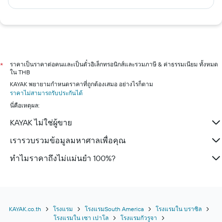
ราคาเป็นราคาต่อคนและเป็นตั๋วอิเล็กทรอนิกส์และรวมภาษี & ค่าธรรมเนียม ทั้งหมด
*
ใน THB
KAYAK พยายามกำหนดราคาที่ถูกต้องเสมอ อย่างไรก็ตาม
ราคาไม่สามารถรับประกันได้
นี่คือเหตุผล:
KAYAK ไม่ใช่ผู้ขาย
เรารวบรวมข้อมูลมหาศาลเพื่อคุณ
ทำไมราคาถึงไม่แม่นยำ 100%?
KAYAK.co.th
โรงแรม
โรงแรมSouth America
โรงแรมใน บราซิล
โรงแรมใน เซา เปาโล
โรงแรมกัวรูจา