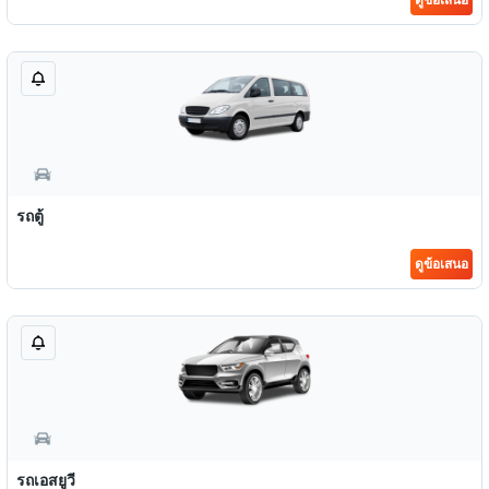
รถตู้
ดูข้อเสนอ
รถเอสยูวี