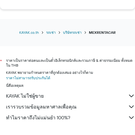
รถเช่าใน ลาสเวกัส
รถเช่าใน แฟร้งค์เฟิรต์
รถเช่าใน ซีแอตเทิล
รถเช่าใน ป่าตอง
KAYAK.co.th
รถเช่า
บริษัทรถเช่า
MEXRENTACAR
ราคาเป็นราคาต่อคนและเป็นตั๋วอิเล็กทรอนิกส์และรวมภาษี & ค่าธรรมเนียม ทั้งหมด
*
ใน THB
KAYAK พยายามกำหนดราคาที่ถูกต้องเสมอ อย่างไรก็ตาม
ราคาไม่สามารถรับประกันได้
นี่คือเหตุผล:
KAYAK ไม่ใช่ผู้ขาย
เรารวบรวมข้อมูลมหาศาลเพื่อคุณ
ทำไมราคาถึงไม่แม่นยำ 100%?