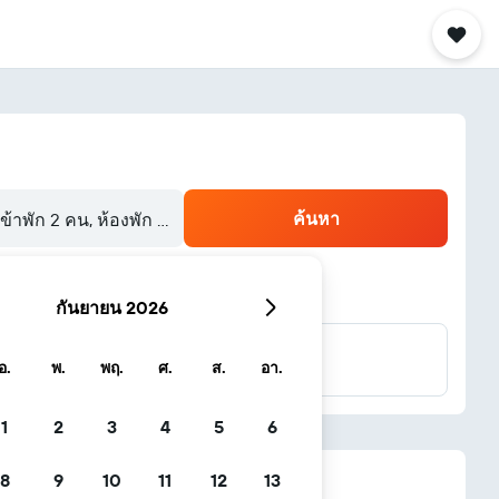
ค้นหา
้เข้าพัก 2 คน, ห้องพัก 1 ห้อง
กันยายน 2026
...และอีกมากมาย
อ.
พ.
พฤ.
ศ.
ส.
อา.
1
2
3
4
5
6
8
9
10
11
12
13