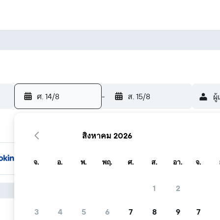
ศ. 14/8
-
ส. 15/8
ผู
สิงหาคม 2026
จ.
อ.
พ.
พฤ.
ศ.
ส.
อา.
จ.
1
2
3
4
5
6
7
8
9
7