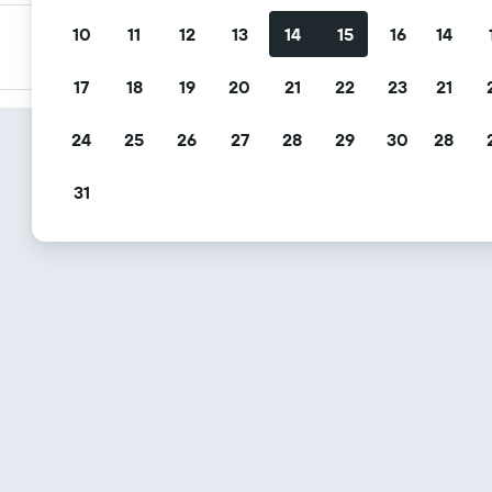
10
11
12
13
14
15
16
14
กรองข้อเสนอของคุณ
กรองตามการยกเลิกฟรี อาหารเช้าฟรี และอื่นๆ
17
18
19
20
21
22
23
21
24
25
26
27
28
29
30
28
31