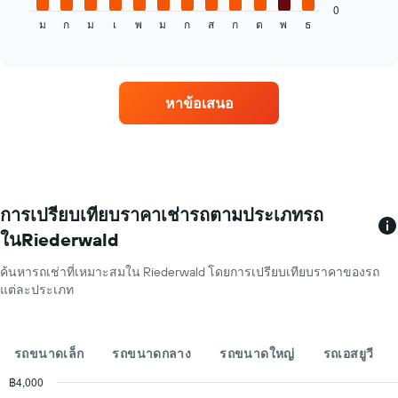
แสดง
นี้
0
ม
ก
ม
เ
พ
ม
ก
ส
ก
ต
พ
ธ
ราคา
แสดง
End
of
รถ
ราคา
interactive
เช่า
เฉลี่ย
chart
ที่
ของ
ถูก
รถ
หาข้อเสนอ
ที่สุด
เช่า
สำหรับ
ใน
บริษัท
แต่ละ
ที่
เดือน
กำหนด
แผนภูมิ
มี
แกน
การเปรียบเทียบราคาเช่ารถตามประเภทรถ
X
ในRiederwald
1
แกน
ค้นหารถเช่าที่เหมาะสมใน Riederwald โดยการเปรียบเทียบราคาของรถ
แสดง
แต่ละประเภท
เดือน
ของ
ปี
แผนภูมิ
รถขนาดเล็ก
รถขนาดกลาง
รถขนาดใหญ่
รถเอสยูวี
มี
แกน
฿4,000
Y