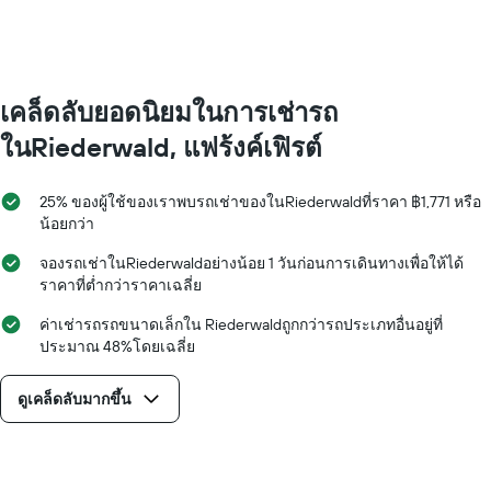
values.
Range:
0
to
4000.
เคล็ดลับยอดนิยมในการเช่ารถ
ในRiederwald, แฟร้งค์เฟิรต์
25% ของผู้ใช้ของเราพบรถเช่าของในRiederwaldที่ราคา ฿1,771 หรือ
น้อยกว่า
จองรถเช่าในRiederwaldอย่างน้อย 1 วันก่อนการเดินทางเพื่อให้ได้
ราคาที่ต่ำกว่าราคาเฉลี่ย
ค่าเช่ารถรถขนาดเล็กใน Riederwaldถูกกว่ารถประเภทอื่นอยู่ที่
ประมาณ 48%โดยเฉลี่ย
ดูเคล็ดลับมากขึ้น