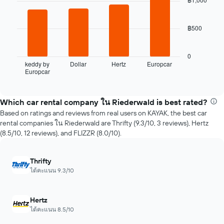
จอง
4
แผนภูมิ
bars.
มี
฿500
1
แผนภูมิ
แกน
ต่อ
X
ไป
0
แสดง
นี้
keddy by
Dollar
Hertz
Europcar
จำนวน
Europcar
แสดง
End
วัน
of
ราย
interactive
ก่อน
ชื่อ
chart
การ
บริษัท
Which car rental company ใน Riederwald is best rated?
จอง
ให้
Based on ratings and reviews from real users on KAYAK, the best car
แผนภูมิ
เช่า
rental companies ใน Riederwald are Thrifty (9.3/10, 3 reviews), Hertz
มี
รถยนต์
(8.5/10, 12 reviews), and FLIZZR (8.0/10).
แกน
ราคา
Y
ถูก
1
ที่สุด
Thrifty
แกน
4
ได้คะแนน 9.3/10
แแส
แห่ง
ดง
ใน
ราคา
ช่วง
Hertz
เฉลี่ย
72
ได้คะแนน 8.5/10
ของ
ชั่วโมง
รถ