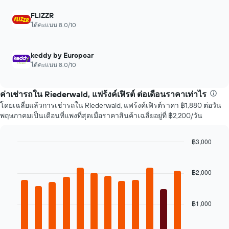
ที่
เช่า
ผ่าน
FLIZZR
มา
ได้คะแนน 8.0/10
แผนภูมิ
มี
แกน
keddy by Europcar
X
ได้คะแนน 8.0/10
1
แกน
แสดง
ค่าเช่ารถใน Riederwald, แฟร้งค์เฟิรต์ ต่อเดือนราคาเท่าไร
บริษัท
โดยเฉลี่ยแล้วการเช่ารถใน Riederwald, แฟร้งค์เฟิรต์ราคา ฿1,880 ต่อวัน
รถ
พฤษภาคมเป็นเดือนที่แพงที่สุดเมื่อราคาสินค้าเฉลี่ยอยู่ที่ ฿2,200/วัน
เช่า
ราคา
ถูก
฿3,000
ที่สุด
Bar
Chart
4
graphic.
chart
แห่ง
with
฿2,000
แผนภูมิ
12
มี
bars.
แกน
฿1,000
Y
แผนภูมิ
1
ต่อ
แกน
ไป