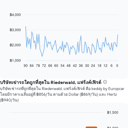
฿4,000
Line
Chart
graphic.
chart
with
91
฿3,000
data
points.
฿2,000
แผนภูมิ
ต่อ
ไป
฿1,000
นี้
90
84
78
72
66
60
54
48
42
36
30
24
18
12
6
0
End
of
แสดง
interactive
การ
chart
เปลี่ยนแปลง
บริษัทเข่ารถใดถูกที่สุดใน Riederwald, แฟร้งค์เฟิรต์
ราคา
บริษัทเช่ารถที่ถูกที่สุดใน Riederwald, แฟร้งค์เฟิรต์ คือ keddy by Europcar
รถ
โดยมีราคาเฉลี่ยอยู่ที่ ฿856/วัน ตามด้วย Dollar (฿869/วัน) และ Hertz
เช่า
(฿940/วัน)
เมื่อ
ใกล้
฿1,500
ถึง
Bar
วัน
Chart
graphic.
chart
ที่
with
฿1,000