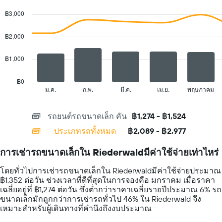
Combination
Chart
1
graphic.
chart
฿3,000
with
แกน
2
แแส
data
฿2,000
ดง
series.
ราคา
เฉลี่ย
฿1,000
The
ของ
chart
รถ
has
฿0
เช่า
1
ม.ค.
ก.พ.
มี.ค.
เม.ย.
พฤษภาคม
End
ต่อ
of
X
วัน
interactive
axis
chart
รถยนต์รถขนาดเล็ก คัน
฿1,274 - ฿1,524
displaying
categories.
ประเภทรถทั้งหมด
฿2,089 - ฿2,977
Range:
14
การเช่ารถขนาดเล็กใน Riederwaldมีค่าใช้จ่ายเท่าไหร่
categories.
The
โดยทั่วไปการเช่ารถขนาดเล็กใน Riederwaldมีค่าใช้จ่ายประมาณ
chart
฿1,352 ต่อวัน ช่วงเวลาที่ดีที่สุดในการจองคือ มกราคม เมื่อราคา
has
เฉลี่ยอยู่ที่ ฿1,274 ต่อวัน ซึ่งต่ำกว่าราคาเฉลี่ยรายปีประมาณ 6% รถ
1
ขนาดเล็กมักถูกกว่าการเช่ารถทั่วไป 46% ใน Riederwald จึง
Y
เหมาะสำหรับผู้เดินทางที่คำนึงถึงงบประมาณ
axis
displaying