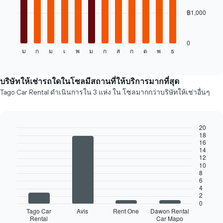
เช่า
฿1,000
แผนภูมิ
ต่อ
ไป
นี้
0
ม
ก
ม
เ
พ
ม
ก
ส
ก
ต
พ
ธ
แสดง
End
of
ราคา
interactive
เฉลี่ย
chart
ของ
บริษัทให้เช่ารถใดในโซลมีสถานที่ให้บริการมากที่สุด
รถ
Tago Car Rental ดำเนินการใน 3 แห่ง ใน โซลมากกว่าบริษัทให้เช่าอื่นๆ
เช่า
ใน
แต่ละ
เดือน
20
18
แผนภูมิ
Bar
Chart
16
graphic.
มี
chart
14
with
แกน
12
4
X
10
bars.
8
1
6
แกน
4
แผนภูมิ
แสดง
2
ต่อ
เดือน
0
ไป
Tago Car
Avis
Rent One
Dawon Rental
ของ
นี้
Rental
Car Mapo
ปี