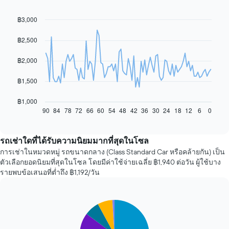
฿3,000
Line
Chart
graphic.
chart
with
฿2,500
91
data
฿2,000
points.
แผนภูมิ
฿1,500
ต่อ
ไป
฿1,000
นี้
90
84
78
72
66
60
54
48
42
36
30
24
18
12
6
0
End
of
แสดง
interactive
การ
chart
เปลี่ยนแปลง
รถเช่าใดที่ได้รับความนิยมมากที่สุดในโซล
ราคา
การเช่าในหมวดหมู่ รถขนาดกลาง (Class Standard Car หรือคล้ายกัน) เป็น
รถ
ตัวเลือกยอดนิยมที่สุดในโซล โดยมีค่าใช้จ่ายเฉลี่ย ฿1,940 ต่อวัน ผู้ใช้บาง
เช่า
รายพบข้อเสนอที่ต่ำถึง ฿1,192/วัน
เมื่อ
ใกล้
ถึง
Pie
วัน
Chart
graphic.
chart
ที่
with
จอง