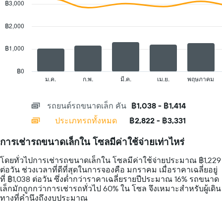
฿3,000
with
แผนภูมิ
2
มี
data
฿2,000
แกน
series.
Y
1
฿1,000
The
แกน
chart
แสดง
has
฿0
ราคา
1
ม.ค.
ก.พ.
มี.ค.
เม.ย.
พฤษภาคม
End
รถ
of
X
เช่า
interactive
axis
chart
ที่
รถยนต์รถขนาดเล็ก คัน
฿1,038 - ฿1,414
displaying
ถูก
categories.
ประเภทรถทั้งหมด
฿2,822 - ฿3,331
ที่สุด
Range:
สำหรับ
14
บริษัท
การเช่ารถขนาดเล็กใน โซลมีค่าใช้จ่ายเท่าไหร่
categories.
ที่
The
กำหนด
โดยทั่วไปการเช่ารถขนาดเล็กใน โซลมีค่าใช้จ่ายประมาณ ฿1,229
chart
ต่อวัน ช่วงเวลาที่ดีที่สุดในการจองคือ มกราคม เมื่อราคาเฉลี่ยอยู่
has
ที่ ฿1,038 ต่อวัน ซึ่งต่ำกว่าราคาเฉลี่ยรายปีประมาณ 16% รถขนาด
1
เล็กมักถูกกว่าการเช่ารถทั่วไป 60% ใน โซล จึงเหมาะสำหรับผู้เดิน
Y
ทางที่คำนึงถึงงบประมาณ
axis
displaying
values.