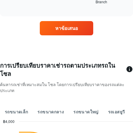
Branch
แสดง
End
แผนภูมิ
of
บริษัท
interactive
มี
ให้
chart
แกน
เช่า
Y
รถยนต์
1
หาข้อเสนอ
4
แกน
แห่ง
แแส
ที่
ดง
มี
ราคา
สถาน
เฉลี่ย
ที่
ของ
ตั้ง
การเปรียบเทียบราคาเช่ารถตามประเภทรถใน
รถ
มาก
เช่า
โซล
ที่สุด
ต่อ
แผนภูมิ
วัน
ค้นหารถเช่าที่เหมาะสมใน โซล โดยการเปรียบเทียบราคาของรถแต่ละ
มี
ประเภท
แกน
X
1
แกน
รถขนาดเล็ก
รถขนาดกลาง
รถขนาดใหญ่
รถเอสยูวี
แสดง
บริษัท
฿4,000
รถ
Combination
Chart
เช่า
graphic.
chart