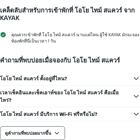
1
ใกล้
เคล็ดลับสำหรับการเข้าพักที่ โอโย ไทม์ สแควร์ จาก
แกน
ถึง
แแส
วัน
KAYAK
ดง
ที่
ราคา
เข้า
เฉลี่ย
พัก
คุณควรเข้าพักที่ โอโย ไทม์ สแควร์ นานแค่ไหน ผู้ใช้ KAYAK มักจะจอง
ของ
แผนภูมิ
ห้องพักที่นี่เป็นเวลา 1 วัน
ห้อง
มี
พัก
แกน
X
คำถามที่พบบ่อยเมื่อจองกับ โอโย ไทม์ สแควร์
1
แกน
แสดง
โอโย ไทม์ สแควร์ ตั้งอยู่ที่ไหน?
จำนวน
วัน
เวลาเช็คอินและเช็คเอาท์ของ โอโย ไทม์ สแควร์ คือเมื่อ
ก่อน
การ
ไหร่?
เข้า
พัก
โอโย ไทม์ สแควร์ มีบริการ Wi-Fi ฟรีหรือไม่?
แผนภูมิ
มี
แกน
ดูคำถามที่พบบ่อยมากขึ้น
Y