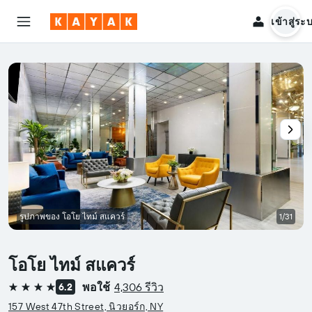
เข้าสู่ระ
รูปภาพของ โอโย ไทม์ สแควร์
1/31
โอโย ไทม์ สแควร์
พอใช้
4,306 รีวิว
6.2
4 ดาว
157 West 47th Street, นิวยอร์ก, NY