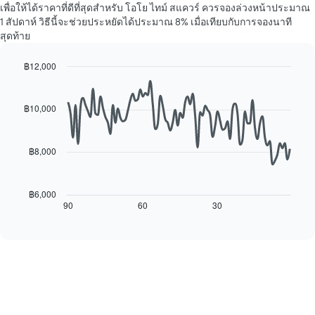
ราคา
แผนภูมิ
เพื่อให้ได้ราคาที่ดีที่สุดสำหรับ โอโย ไทม์ สแควร์ ควรจองล่วงหน้าประมาณ
เฉลี่ย
มี
1 สัปดาห์ วิธีนี้จะช่วยประหยัดได้ประมาณ 8% เมื่อเทียบกับการจองนาที
ของ
แกน
สุดท้าย
ห้อง
Y
พัก
1
฿12,000
ใน
แกน
Line
แต่ละ
Chart
แแส
graphic.
chart
วัน
ดง
with
฿10,000
ของ
ราคา
90
สัปดาห์
เฉลี่ย
data
แผนภูมิ
points.
ของ
มี
฿8,000
ห้อง
แกน
แผนภูมิ
พัก
X
ต่อ
1
ไป
฿6,000
แกน
นี้
90
60
30
End
แสดง
of
แสดง
interactive
วัน
การ
chart
ของ
เปลี่ยนแปลง
สัปดาห์
ของ
แผนภูมิ
ราคา
มี
ห้อง
แกน
พัก
Y
เมื่อ