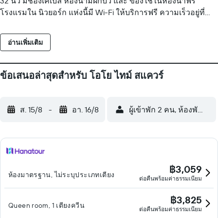
32 นิ้ว มีช่องเคเบิล ห้องน้ำมีฝักบัว และ ของใช้ในห้องน้ำฟรี
โรงแรมใน นิวยอร์ก แห่งนี้มี Wi-Fi ให้บริการฟรี ความเร็วอยู่ที่
50+ Mbps อุปกรณ์ทำงานประกอบด้วยโต๊ะทำงานและโทรศัพท์
และมีโทรภายในประเทศฟรีให้บริการ (อาจมีข้อจำกัด) สามารถ
อ่านเพิ่มเติม
ขอไมโครเวฟและตู้เย็นเพิ่มเติมได้ มีบริการทำความสะอาดทุกวัน
ข้อเสนอล่าสุดสำหรับ โอโย ไทม์ สแควร์
ส. 15/8
-
อา. 16/8
ผู้เข้าพัก 2 คน, ห้องพัก 1 ห้
฿3,059
ห้องมาตรฐาน, ไม่ระบุประเภทเตียง
ต่อคืนพร้อมค่าธรรมเนียม
฿3,825
Queen room, 1 เตียงควีน
ต่อคืนพร้อมค่าธรรมเนียม