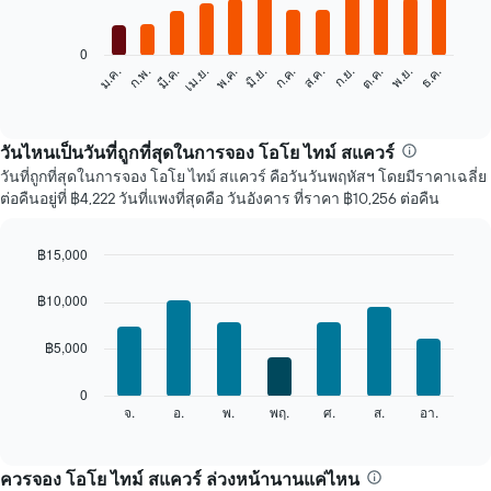
12
bars.
0
แผนภูมิ
ก.พ.
พ.ค.
ส.ค.
พ.ย.
มี.ค.
มิ.ย.
ก.ย.
ธ.ค.
ม.ค.
เม.ย.
ก.ค.
ต.ค.
ต่อ
End
of
ไป
interactive
นี้
chart
แสดง
วันไหนเป็นวันที่ถูกที่สุดในการจอง โอโย ไทม์ สแควร์
ราคา
วันที่ถูกที่สุดในการจอง โอโย ไทม์ สแควร์ คือวันวันพฤหัสฯ โดยมีราคาเฉลี่ย
เฉลี่ย
ต่อคืนอยู่ที่ ฿4,222 วันที่แพงที่สุดคือ วันอังคาร ที่ราคา ฿10,256 ต่อคืน
ของ
ห้อง
พัก
฿15,000
ใน
Bar
Chart
แต่ละ
graphic.
chart
฿10,000
เดือน
with
7
แผนภูมิ
฿5,000
bars.
มี
แกน
แผนภูมิ
0
X
ต่อ
จ.
อ.
พ.
พฤ.
ศ.
ส.
อา.
End
1
of
ไป
แกน
interactive
นี้
chart
แสดง
แสดง
ควรจอง โอโย ไทม์ สแควร์ ล่วงหน้านานแค่ไหน
เดือน