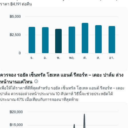
ราคา ฿4,191 ต่อคืน
พัก
ใน
แต่ละ
฿5,000
เดือน
Bar
Chart
แผนภูมิ
graphic.
chart
with
มี
฿2,500
7
แกน
bars.
X
1
แผนภูมิ
0
แกน
ต่อ
จ.
อ.
พ.
พฤ.
ศ.
ส.
อา.
End
แสดง
of
ไป
เดือน
interactive
นี้
chart
แผนภูมิ
แสดง
ควรจอง รอยัล เซ็นทรัล โฮเทล แอนด์ รีสอร์ท – เดอะ ปาล์ม ล่วง
มี
ราคา
แกน
หน้านานแค่ไหน
เฉลี่ย
Y
เพื่อให้ได้ราคาที่ดีที่สุดสำหรับ รอยัล เซ็นทรัล โฮเทล แอนด์ รีสอร์ท – เดอะ
ของ
1
ปาล์ม ควรจองล่วงหน้าประมาณ 10 สัปดาห์ วิธีนี้จะช่วยประหยัดได้
ห้อง
แกน
ประมาณ 47% เมื่อเทียบกับการจองนาทีสุดท้าย
พัก
แแส
ใน
ดง
แต่ละ
฿20,000
ราคา
วัน
Line
Chart
เฉลี่ย
ของ
graphic.
chart
ของ
฿15,000
with
สัปดาห์