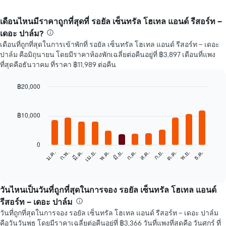
เดือนไหนมีราคาถูกที่สุดที่ รอยัล เซ็นทรัล โฮเทล แอนด์ รีสอร์ท –
เดอะ ปาล์ม?
เดือนที่ถูกที่สุดในการเข้าพักที่ รอยัล เซ็นทรัล โฮเทล แอนด์ รีสอร์ท – เดอะ
ปาล์ม คือมิถุนายน โดยมีราคาห้องพักเฉลี่ยต่อคืนอยู่ที่ ฿3,897 เดือนที่แพง
ที่สุดคือธันวาคม ที่ราคา ฿11,989 ต่อคืน
฿20,000
Bar
Chart
graphic.
chart
with
฿10,000
12
bars.
0
แผนภูมิ
ก.พ.
พ.ค.
ส.ค.
พ.ย.
มี.ค.
มิ.ย.
ก.ย.
ธ.ค.
ม.ค.
เม.ย.
ก.ค.
ต.ค.
ต่อ
End
of
ไป
interactive
นี้
chart
แสดง
วันไหนเป็นวันที่ถูกที่สุดในการจอง รอยัล เซ็นทรัล โฮเทล แอนด์
ราคา
รีสอร์ท – เดอะ ปาล์ม
เฉลี่ย
วันที่ถูกที่สุดในการจอง รอยัล เซ็นทรัล โฮเทล แอนด์ รีสอร์ท – เดอะ ปาล์ม
ของ
คือวันวันพุธ โดยมีราคาเฉลี่ยต่อคืนอยู่ที่ ฿3,366 วันที่แพงที่สุดคือ วันศุกร์ ที่
ห้อง