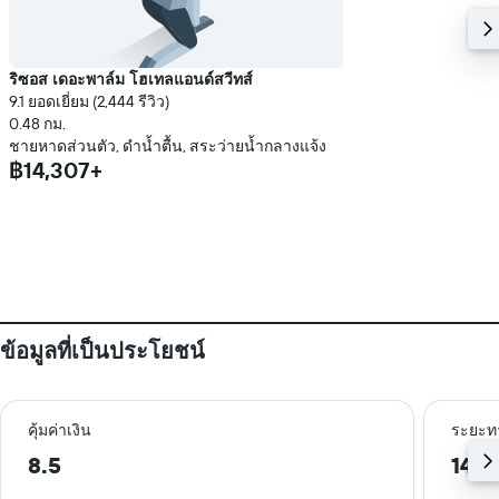
ริซอส เดอะพาล์ม โฮเทลแอนด์สวีทส์
9.1 ยอดเยี่ยม (2,444 รีวิว)
0.48 กม.
ชายหาดส่วนตัว, ดำน้ำตื้น, สระว่ายน้ำกลางแจ้ง
฿14,307+
ข้อมูลที่เป็นประโยชน์
คุ้มค่าเงิน
ระยะท
8.5
14.6