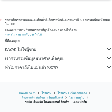
ราคาเป็นราคาต่อคนและเป็นตั๋วอิเล็กทรอนิกส์และรวมภาษี & ค่าธรรมเนียม ทั้งหมด
*
ใน THB
KAYAK พยายามกำหนดราคาที่ถูกต้องเสมอ อย่างไรก็ตาม
ราคาไม่สามารถรับประกันได้
นี่คือเหตุผล:
KAYAK ไม่ใช่ผู้ขาย
เรารวบรวมข้อมูลมหาศาลเพื่อคุณ
ทำไมราคาถึงไม่แม่นยำ 100%?
KAYAK.co.th
โรงแรม
โรงแรมตะวันออกกลาง
โรงแรมใน สหรัฐอาหรับเอมิเรตส์
โรงแรมดูไบ
รอยัล เซ็นทรัล โฮเทล แอนด์ รีสอร์ท – เดอะ ปาล์ม