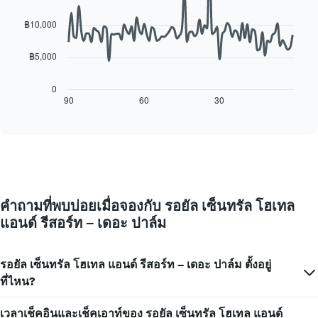
ห้อง
90
แผนภูมิ
พัก
data
฿10,000
มี
points.
แกน
X
฿5,000
แผนภูมิ
1
ต่อ
แกน
ไป
0
แสดง
นี้
90
60
30
End
วัน
of
แสดง
interactive
ของ
การ
chart
สัปดาห์
เปลี่ยนแปลง
แผนภูมิ
ของ
มี
ราคา
แกน
ห้อง
Y
พัก
1
คำถามที่พบบ่อยเมื่อจองกับ รอยัล เซ็นทรัล โฮเทล
เมื่อ
แกน
แอนด์ รีสอร์ท – เดอะ ปาล์ม
ใกล้
แแส
ถึง
ดง
วัน
ราคา
ที่
รอยัล เซ็นทรัล โฮเทล แอนด์ รีสอร์ท – เดอะ ปาล์ม ตั้งอยู่
เฉลี่ย
เข้า
ที่ไหน?
ของ
พัก
ห้อง
แผนภูมิ
พัก
เวลาเช็คอินและเช็คเอาท์ของ รอยัล เซ็นทรัล โฮเทล แอนด์
มี