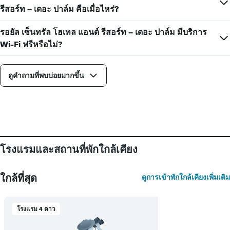
แกน
รีสอร์ท – เดอะ ปาล์ม คือเมื่อไหร่?
X
1
รอยัล เซ็นทรัล โฮเทล แอนด์ รีสอร์ท – เดอะ ปาล์ม มีบริการ
แกน
Wi-Fi ฟรีหรือไม่?
แสดง
จำนวน
วัน
ดูคำถามที่พบบ่อยมากขึ้น
ก่อน
การ
เข้า
พัก
แผนภูมิ
มี
แกน
Y
โรงแรมและสถานที่พักใกล้เคียง
1
แกน
แแส
ใกล้ที่สุด
ดูการเข้าพักใกล้เคียงเพิ่มเติม
ดง
ราคา
เฉลี่ย
โรงแรม 4 ดาว
ของ
ห้อง