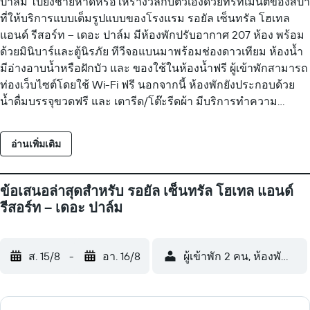
ปาล์ม ไปยังชายหาดหรือให้รางวัลกับตัวเองด้วยทรีทเมนต์ของสปา
ที่ให้บริการแบบเต็มรูปแบบของโรงแรม รอยัล เซ็นทรัล โฮเทล
แอนด์ รีสอร์ท – เดอะ ปาล์ม มีห้องพักปรับอากาศ 207 ห้อง พร้อม
ด้วยมินิบาร์และตู้นิรภัย ทีวีจอแบนมาพร้อมช่องดาวเทียม ห้องน้ำ
มีอ่างอาบน้ำหรือฝักบัว และ ของใช้ในห้องน้ำฟรี ผู้เข้าพักสามารถ
ท่องเว็บไซต์โดยใช้ Wi-Fi ฟรี นอกจากนี้ ห้องพักยังประกอบด้วย
น้ำดื่มบรรจุขวดฟรี และ เตารีด/โต๊ะรีดผ้า มีบริการทำความ
สะอาดทุกวัน ภายในโรงแรมมีสระว่ายน้ำกลางแจ้งและสระว่าย
น้ำสำหรับเด็ก สิ่งอำนวยความสะดวกด้านนันทนาการอื่นๆ ได้แก่
อ่านเพิ่มเติม
เฮลท์คลับ และซาวน่า กิจกรรมนันทนาการที่ระบุด้านล่างนี้มีให้
บริการภายในบริเวณโรงแรมหรือในบริเวณใกล้เคียง อาจมีค่า
บริการเพิ่มเติม
ข้อเสนอล่าสุดสำหรับ รอยัล เซ็นทรัล โฮเทล แอนด์
รีสอร์ท – เดอะ ปาล์ม
ส. 15/8
-
อา. 16/8
ผู้เข้าพัก 2 คน, ห้องพัก 1 ห้